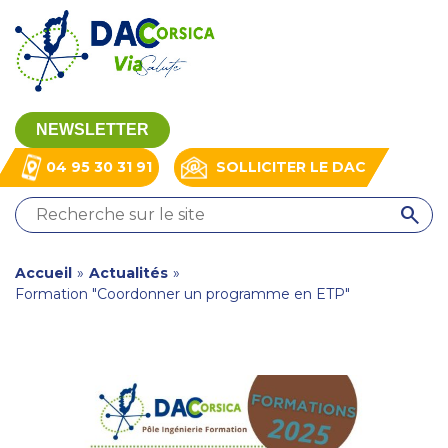
Aller
Panneau de gestion des cookies
au
contenu
principal
NEWSLETTER
04 95 30 31 91
SOLLICITER LE DAC
QUI
SOMMES-
NOUS
You
Accueil
»
Actualités
»
?
Formation "Coordonner un programme en ETP"
are
NOS
MISSIONS
here
NOS
RESSOURCES
ACTUALITÉS
CONTACT