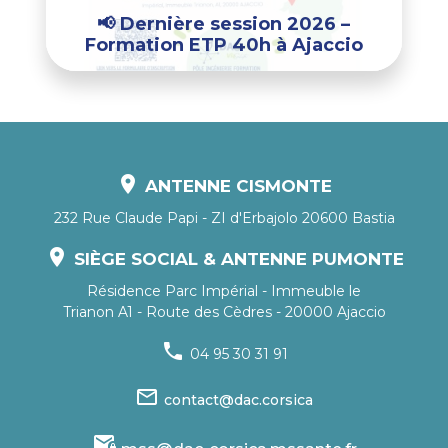
📢 Dernière session 2026 –
Formation ETP 40h à Ajaccio
location_on
ANTENNE CISMONTE
232 Rue Claude Papi - ZI d'Erbajolo 20600 Bastia
location_on
SIÈGE SOCIAL & ANTENNE PUMONTE
Résidence Parc Impérial - Immeuble le
Trianon A1 - Route des Cèdres - 20000 Ajaccio
phone
04 95 30 31 91
mail_outline
contact@dac.corsica
mail_lock