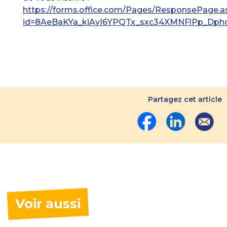
https://forms.office.com/Pages/ResponsePage.a
id=8AeBaKYa_kiAyI6YPQTx_sxc34XMNFlPp_D
Partagez cet article
Voir aussi