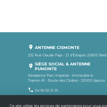
location_on
ANTENNE CISMONTE
232 Rue Claude Papi - ZI d'Erbajolo 20600 Bast
SIÈGE SOCIAL & ANTENNE
location_on
PUMONTE
Résidence Parc Impérial - Immeuble le
Trianon A1 - Route des Cèdres - 20000 Ajaccio
phone
04 95 30 31 91
mail_outline
contact@dac.corsica
Ce site utilise les services de partenaires pour vous pr