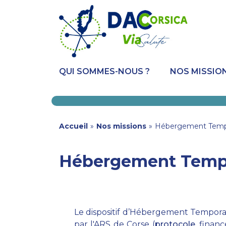
Aller
Panneau de gestion des cookies
au
contenu
principal
QUI SOMMES-NOUS ?
NOS MISSIO
You
Accueil
»
Nos missions
»
Hébergement Tempo
are
Hébergement Tempo
here
Le dispositif d’Hébergement Temporai
par l'ARS de Corse (
protocole
, finan