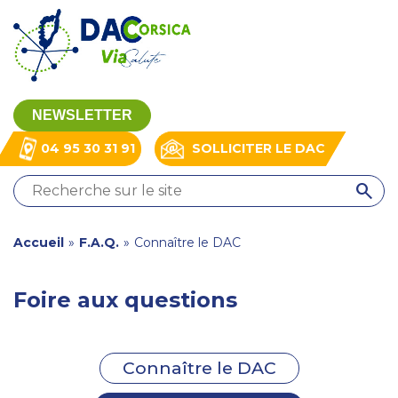
Aller
Panneau de gestion des cookies
au
contenu
principal
NEWSLETTER
04 95 30 31 91
SOLLICITER LE DAC
QUI
SOMMES-
NOUS
You
Accueil
»
F.A.Q.
»
Connaître le DAC
?
are
NOS
MISSIONS
here
Foire aux questions
NOS
RESSOURCES
ACTUALITÉS
Connaître le DAC
CONTACT