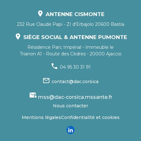
location_on
ANTENNE CISMONTE
232 Rue Claude Papi - ZI d'Erbajolo 20600 Bastia
location_on
SIÈGE SOCIAL & ANTENNE PUMONTE
Résidence Parc Impérial - Immeuble le
Trianon A1 - Route des Cèdres - 20000 Ajaccio
phone
04 95 30 31 91
mail_outline
contact@dac.corsica
mail_lock
mss@dac-corsica.mssante.fr
Nous contacter
Mentions légales
Confidentialité et cookies