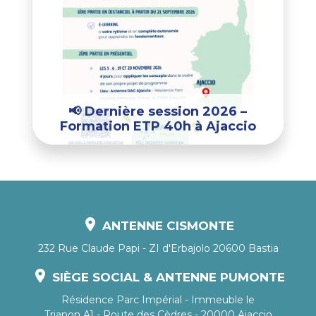
📢 Dernière session 2026 –
Formation ETP 40h à Ajaccio
location_on
ANTENNE CISMONTE
232 Rue Claude Papi - ZI d'Erbajolo 20600 Bastia
location_on
SIÈGE SOCIAL & ANTENNE PUMONTE
Résidence Parc Impérial - Immeuble le
Trianon A1 - Route des Cèdres - 20000 Ajaccio