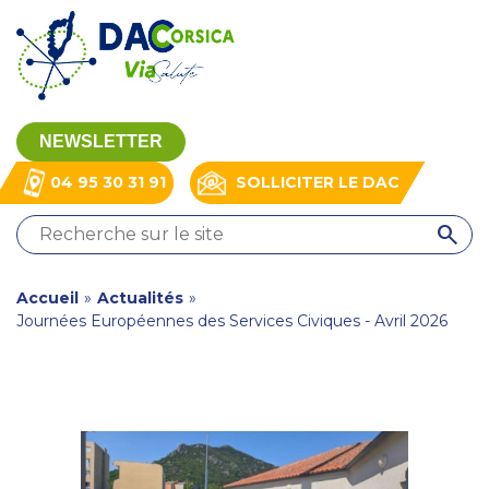
Aller
Panneau de gestion des cookies
au
contenu
principal
NEWSLETTER
04 95 30 31 91
SOLLICITER LE DAC
QUI
SOMMES-
NOUS
You
Accueil
»
Actualités
»
?
Journées Européennes des Services Civiques - Avril 2026
are
NOS
MISSIONS
here
NOS
RESSOURCES
ACTUALITÉS
CONTACT