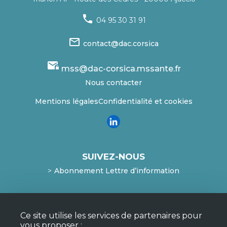
phone
04 95 30 31 91
mail_outline
contact@dac.corsica
mail_lock
mss@dac-corsica.mssante.fr
Nous contacter
Mentions légales
Confidentialité et cookies
SUIVEZ-NOUS
Abonnement Lettre d’information
Mentions légales
Ce site utilise les services de partenaires pour
Confidentialité et cookies
vous proposer :