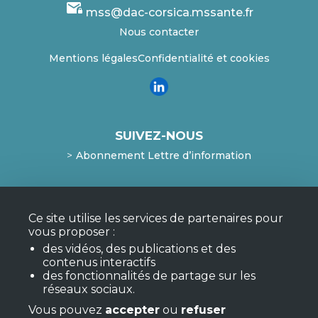
mail_lock
mss@dac-corsica.mssante.fr
Nous contacter
Mentions légales
Confidentialité et cookies
SUIVEZ-NOUS
Abonnement Lettre d’information
Mentions légales
Ce site utilise les services de partenaires pour
Confidentialité et cookies
vous proposer :
Mon compte
des vidéos, des publications et des
F.A.Q.
contenus interactifs
des fonctionnalités de partage sur les
réseaux sociaux.
Vous pouvez
accepter
ou
refuser