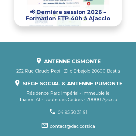
📢 Dernière session 2026 –
Formation ETP 40h à Ajaccio
location_on
ANTENNE CISMONTE
232 Rue Claude Papi - ZI d'Erbajolo 20600 Bastia
location_on
SIÈGE SOCIAL & ANTENNE PUMONTE
Résidence Parc Impérial - Immeuble le
Trianon A1 - Route des Cèdres - 20000 Ajaccio
phone
04 95 30 31 91
mail_outline
contact@dac.corsica