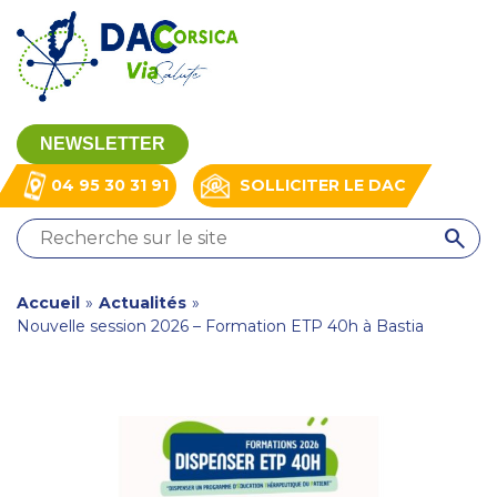
Aller
Panneau de gestion des cookies
au
contenu
principal
NEWSLETTER
04 95 30 31 91
SOLLICITER LE DAC
QUI
SOMMES-
NOUS
You
Accueil
»
Actualités
»
?
Nouvelle session 2026 – Formation ETP 40h à Bastia
are
NOS
MISSIONS
here
NOS
RESSOURCES
ACTUALITÉS
CONTACT