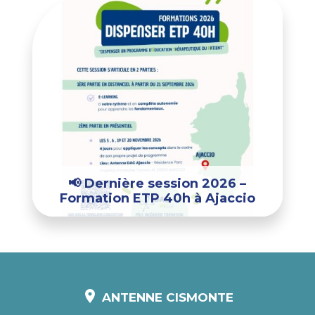
📢 Dernière session 2026 –
Formation ETP 40h à Ajaccio
location_on
ANTENNE CISMONTE