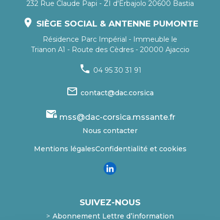
232 Rue Claude Papi - ZI d'Erbajolo 20600 Bastia
location_on
SIÈGE SOCIAL & ANTENNE PUMONTE
Résidence Parc Impérial - Immeuble le
Trianon A1 - Route des Cèdres - 20000 Ajaccio
phone
04 95 30 31 91
mail_outline
contact@dac.corsica
mail_lock
mss@dac-corsica.mssante.fr
Nous contacter
Mentions légales
Confidentialité et cookies
SUIVEZ-NOUS
Abonnement Lettre d’information